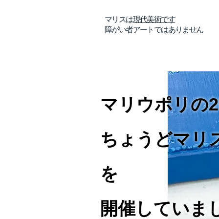
​マリスは
​現代美術です
障がい者アートではありません
マリウポリの2
ちょうどマリ
を
開催していま