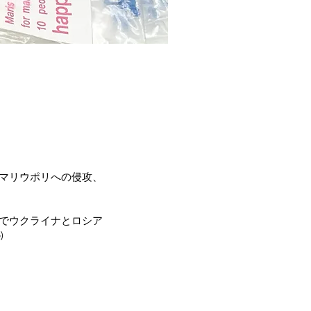
部マリウポリへの侵攻、
本でウクライナとロシア
)