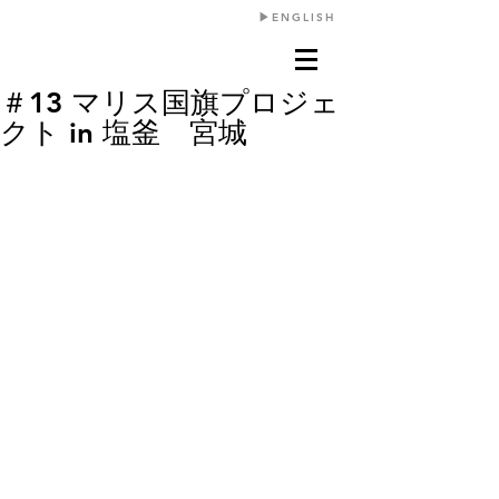
​▶︎ENGLISH
＃13 マリス国旗プロジェ
クト in 塩釜 宮城